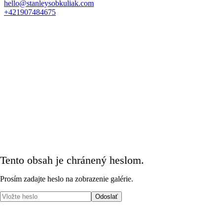
hello@stanleysobkuliak.com
+421907484675
Tento obsah je chránený heslom.
Prosím zadajte heslo na zobrazenie galérie.
Odoslať