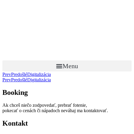
Preskočiť
na
obsah
Menu
Prev
Predošlé
Digitalizácia
Prev
Predošlé
Digitalizácia
Booking
Ak chceš niečo zodpovedať, prebrať fotenie,
pokecať o cenách či nápadoch neváhaj ma kontaktovať.
Kontakt